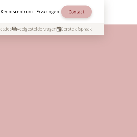
Kenniscentrum
Ervaringen
Contact
caties
Veelgestelde vragen
Eerste afspraak