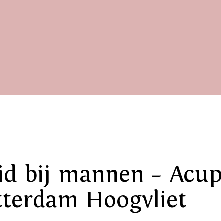
id bij mannen – Acu
tterdam Hoogvliet