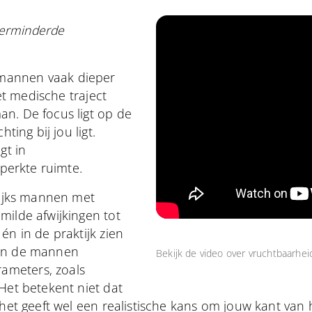
 verminderde
mannen vaak dieper
het medische traject
n. De focus ligt op de
ting bij jou ligt.
gt in
eperkte ruimte.
ijks mannen met
milde afwijkingen tot
én in de praktijk zien
van de mannen
Bekijk de video over
vruchtbaarhei
ameters, zoals
Het betekent niet dat
 het geeft wel een realistische kans om jouw kant van h