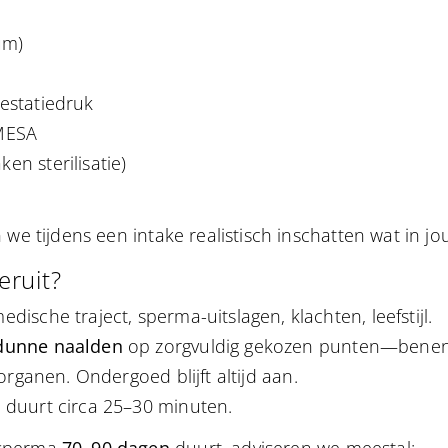
um)
estatiedruk
 MESA
n sterilisatie)
we tijdens een intake realistisch inschatten wat in jou
eruit?
ische traject, sperma-uitslagen, klachten, leefstijl.
dunne naalden
op zorgvuldig gekozen punten—benen, 
sorganen. Ondergoed blijft altijd aan.
 duurt circa 25–30 minuten.