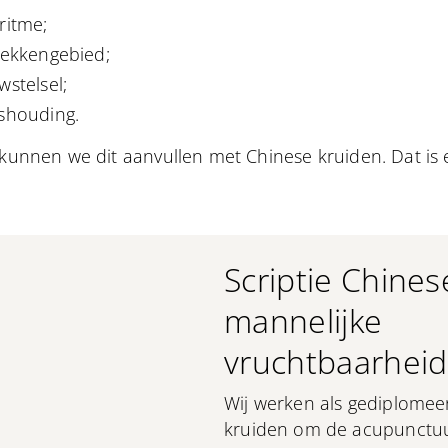
ritme;
bekkengebied;
stelsel;
shouding.
, kunnen we dit aanvullen met Chinese kruiden. Dat is
Scriptie Chines
mannelijke
vruchtbaarhei
Wij werken als gediplomeer
kruiden om de acupunctu