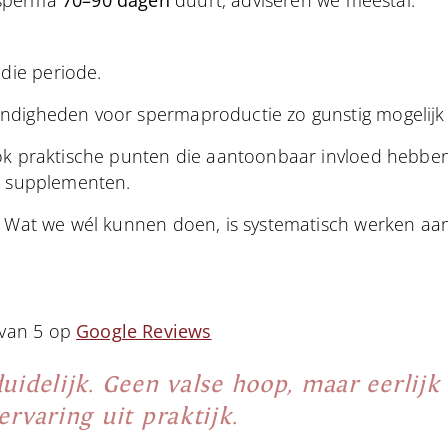
 sperma
70–90 dagen
duurt, adviseren we meestal:
 die periode.
ndigheden voor spermaproductie zo gunstig mogelij
ok praktische punten die aantoonbaar invloed hebben o
en supplementen.
. Wat we wél kunnen doen, is systematisch werken aan
van 5 op
Google Reviews
duidelijk. Geen valse hoop, maar eerlijk
ervaring uit praktijk.