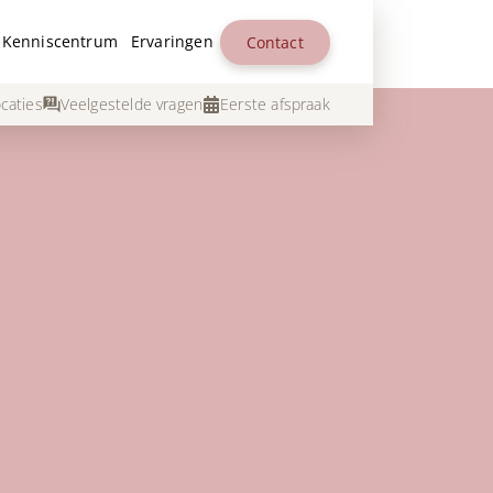
Kenniscentrum
Ervaringen
Contact
caties
Veelgestelde vragen
Eerste afspraak