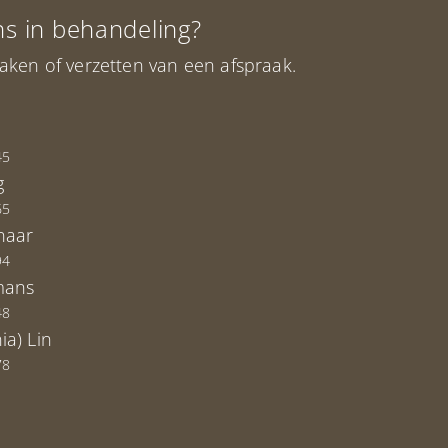
ons in behandeling?
aken of verzetten van een afspraak.
45
g
65
naar
94
mans
48
ia) Lin
78