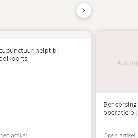
blicatie
cupunctuur helpt bij
ooikoorts
Publicatie
Beheersing 
operatie bi
met Chines
pen artikel
Open artikel