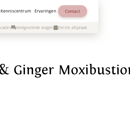
Kenniscentrum
Ervaringen
Contact
caties
Veelgestelde vragen
Eerste afspraak
 Ginger Moxibustion 