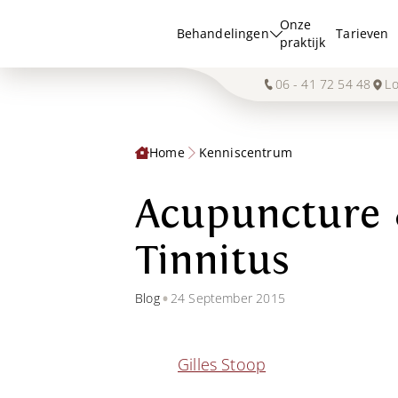
Onze
Behandelingen
Tarieven
praktijk
06 - 41 72 54 48
Lo
Home
Kenniscentrum
Acupuncture &
Tinnitus
•
Blog
24 September 2015
Gilles Stoop