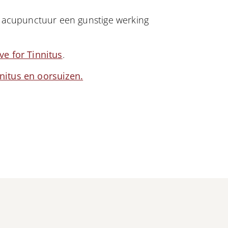
at acupunctuur een gunstige werking
e for Tinnitus
.
nnitus en oorsuizen
.