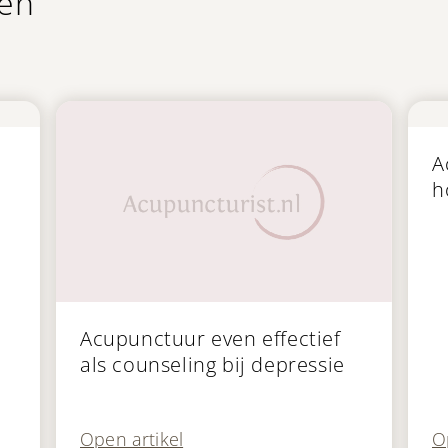
len
Pu
A
h
Publicatie
Acupunctuur even effectief
als counseling bij depressie
O
Open artikel