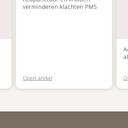
verminderen klachten PMS
Pu
A
a
Open artikel
O