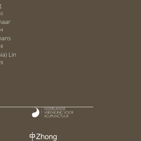
g
65
naar
94
mans
48
ia) Lin
78