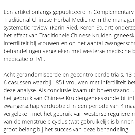
Een artikel onlangs gepubliceerd in Complementary t
Traditional Chinese Herbal Medicine in the managemen
systematic review
'
(Karin Ried, Keren Stuart) onder
het effect van Traditionele Chinese Kruiden-genee
infertiliteit bij vrouwen en op het aantal zwanger
behandelingen vergeleken met westerse medische 
medicatie of IVF.
Acht gerandomiseerde en gecontroleerde trials, 13 
6 casussen waarbij 1851 vrouwen met infertiliteit b
deze analyse. Als conclusie kwam uit bovenstaand u
het gebruik van Chinese Kruidengeneeskunde bij infe
zwangerschap verdubbeld in een periode van 4 m
vergeleken met het gebruik van westerse reguliere m
van de menstruele cyclus (wat gebruikelijk is binne
groot belang bij het succes van deze behandeling.