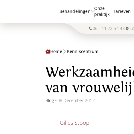
Onze
Behandelingen
Tarieven
praktijk
06 - 41 72 54 48
Lo
Home
Kenniscentrum
Werkzaamheid
van vrouwelij
•
Blog
08 December 2012
Gilles Stoop